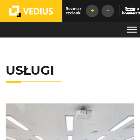
Rozmiar
Zmiana
czcionki
kontrast
Vedius
USŁUGI