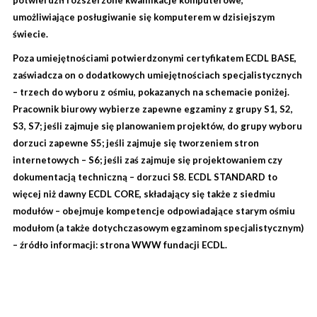
potwierdził rozszerzone kwalifikacje komputerowe,
umożliwiające posługiwanie się komputerem w dzisiejszym
świecie.
Poza umiejętnościami potwierdzonymi certyfikatem ECDL BASE,
zaświadcza on o dodatkowych umiejętnościach specjalistycznych
– trzech do wyboru z ośmiu, pokazanych na schemacie poniżej.
Pracownik biurowy wybierze zapewne egzaminy z grupy S1, S2,
S3, S7; jeśli zajmuje się planowaniem projektów, do grupy wyboru
dorzuci zapewne S5; jeśli zajmuje się tworzeniem stron
internetowych – S6; jeśli zaś zajmuje się projektowaniem czy
dokumentacją techniczną – dorzuci S8. ECDL STANDARD to
więcej niż dawny ECDL CORE, składający się także z siedmiu
modułów – obejmuje kompetencje odpowiadające starym ośmiu
modułom (a także dotychczasowym egzaminom specjalistycznym)
– źródło informacji: strona WWW fundacji ECDL.