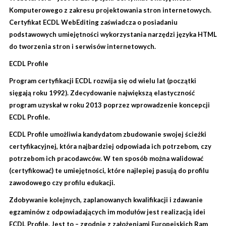
Komputerowego z zakresu projektowania stron internetowych.
Certyfikat ECDL WebEditing zaświadcza o posiadaniu
podstawowych umiejętności wykorzystania narzędzi języka HTML
do tworzenia stron i serwisów internetowych.
ECDL Profile
Program certyfikacji ECDL rozwija się od wielu lat (początki
sięgają roku 1992). Zdecydowanie największą elastyczność
program uzyskał w roku 2013 poprzez wprowadzenie koncepcji
ECDL Profile.
ECDL Profile umożliwia kandydatom zbudowanie swojej ścieżki
certyfikacyjnej, która najbardziej odpowiada ich potrzebom, czy
potrzebom ich pracodawców. W ten sposób można walidować
(certyfikować) te umiejętności, które najlepiej pasują do profilu
zawodowego czy profilu edukacji.
Zdobywanie kolejnych, zaplanowanych kwalifikacji i zdawanie
egzaminów z odpowiadających im modułów jest realizacją idei
ECDL Profile. Jest to – zgodnie z założeniami Europejskich Ram