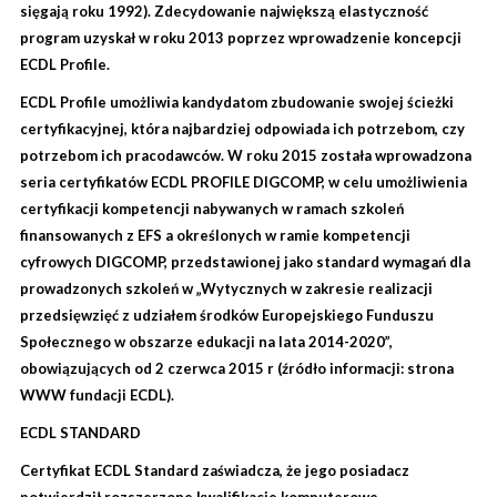
sięgają roku 1992). Zdecydowanie największą elastyczność
program uzyskał w roku 2013 poprzez wprowadzenie koncepcji
ECDL Profile.
ECDL Profile umożliwia kandydatom zbudowanie swojej ścieżki
certyfikacyjnej, która najbardziej odpowiada ich potrzebom, czy
potrzebom ich pracodawców. W roku 2015 została wprowadzona
seria certyfikatów ECDL PROFILE DIGCOMP, w celu umożliwienia
certyfikacji kompetencji nabywanych w ramach szkoleń
finansowanych z EFS a określonych w ramie kompetencji
cyfrowych DIGCOMP, przedstawionej jako standard wymagań dla
prowadzonych szkoleń w „Wytycznych w zakresie realizacji
przedsięwzięć z udziałem środków Europejskiego Funduszu
Społecznego w obszarze edukacji na lata 2014-2020”,
obowiązujących od 2 czerwca 2015 r (źródło informacji: strona
WWW fundacji ECDL).
ECDL STANDARD
Certyfikat ECDL Standard zaświadcza, że jego posiadacz