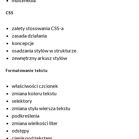
multimedia
CSS
zalety stosowania CSS-a
zasada działania
koncepcje
osadzania stylów w strukturze
zewnętrzny arkusz stylów
Formatowanie tekstu
właściwości czcionek
zmiana koloru tekstu
selektory
zmiana stylu wiersza tekstu
podkreślenia
zmiana wielkości liter
odstępy
cienie pod tekstem