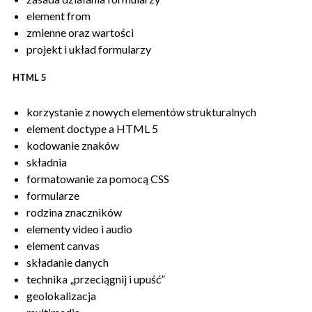
element from
zmienne oraz wartości
projekt i układ formularzy
HTML 5
korzystanie z nowych elementów strukturalnych
element doctype a HTML 5
kodowanie znaków
składnia
formatowanie za pomocą CSS
formularze
rodzina znaczników
elementy video i audio
element canvas
składanie danych
technika „przeciągnij i upuść”
geolokalizacja